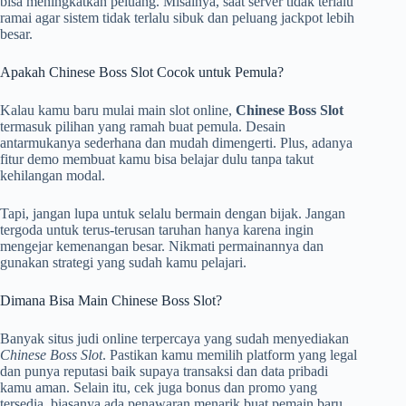
bisa meningkatkan peluang. Misalnya, saat server tidak terlalu
ramai agar sistem tidak terlalu sibuk dan peluang jackpot lebih
besar.
Apakah Chinese Boss Slot Cocok untuk Pemula?
Kalau kamu baru mulai main slot online,
Chinese Boss Slot
termasuk pilihan yang ramah buat pemula. Desain
antarmukanya sederhana dan mudah dimengerti. Plus, adanya
fitur demo membuat kamu bisa belajar dulu tanpa takut
kehilangan modal.
Tapi, jangan lupa untuk selalu bermain dengan bijak. Jangan
tergoda untuk terus-terusan taruhan hanya karena ingin
mengejar kemenangan besar. Nikmati permainannya dan
gunakan strategi yang sudah kamu pelajari.
Dimana Bisa Main Chinese Boss Slot?
Banyak situs judi online terpercaya yang sudah menyediakan
Chinese Boss Slot
. Pastikan kamu memilih platform yang legal
dan punya reputasi baik supaya transaksi dan data pribadi
kamu aman. Selain itu, cek juga bonus dan promo yang
tersedia, biasanya ada penawaran menarik buat pemain baru.