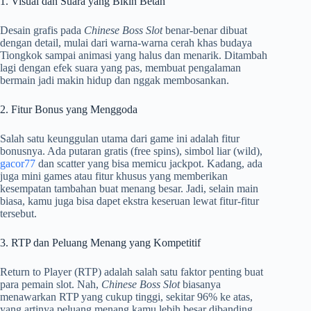
1. Visual dan Suara yang Bikin Betah
Desain grafis pada
Chinese Boss Slot
benar-benar dibuat
dengan detail, mulai dari warna-warna cerah khas budaya
Tiongkok sampai animasi yang halus dan menarik. Ditambah
lagi dengan efek suara yang pas, membuat pengalaman
bermain jadi makin hidup dan nggak membosankan.
2. Fitur Bonus yang Menggoda
Salah satu keunggulan utama dari game ini adalah fitur
bonusnya. Ada putaran gratis (free spins), simbol liar (wild),
gacor77
dan scatter yang bisa memicu jackpot. Kadang, ada
juga mini games atau fitur khusus yang memberikan
kesempatan tambahan buat menang besar. Jadi, selain main
biasa, kamu juga bisa dapet ekstra keseruan lewat fitur-fitur
tersebut.
3. RTP dan Peluang Menang yang Kompetitif
Return to Player (RTP) adalah salah satu faktor penting buat
para pemain slot. Nah,
Chinese Boss Slot
biasanya
menawarkan RTP yang cukup tinggi, sekitar 96% ke atas,
yang artinya peluang menang kamu lebih besar dibanding