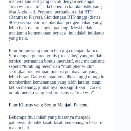
menemukan slot yang cocok dengan semangat
“maxwin malam”, ada beberapa karakteristik yang
bisa Anda cari. Pertama, perhatikan nilai RTP
(Return to Player). Slot dengan RTP tinggi (diatas
96%) secara teori memberikan pengembalian yang
lebih baik dalam jangka panjang. Meski tidak
menjamin kemenangan per sesi, ini adalah indikator
yang baik.
Fitur bonus yang murah hati juga menjadi kunci.
Slot dengan putaran gratis (free spins) yang mudah
terpicu, permainan bonus interaktif, atau mekanisme
seperti “tumbling reels” dan “multiplier wilds”
seringkali menyimpan potensi pembayaran yang
lebih besar. Game dengan volatilitas tinggi mungkin
memberikan kemenangan yang lebih jarang, tetapi
ketika menang, jumlahnya bisa signifikan – cocok
untuk mereka yang berburu sensasi “maxwin”.
Fitur Khusus yang Sering Menjadi Penentu
Beberapa fitur inilah yang biasanya menjadi
pahlawan di balik kisah-kisah kemenangan besar di
malam hari: