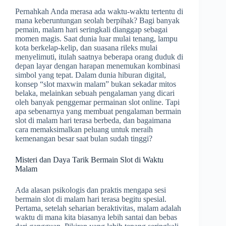
Pernahkah Anda merasa ada waktu-waktu tertentu di
mana keberuntungan seolah berpihak? Bagi banyak
pemain, malam hari seringkali dianggap sebagai
momen magis. Saat dunia luar mulai tenang, lampu
kota berkelap-kelip, dan suasana rileks mulai
menyelimuti, itulah saatnya beberapa orang duduk di
depan layar dengan harapan menemukan kombinasi
simbol yang tepat. Dalam dunia hiburan digital,
konsep “slot maxwin malam” bukan sekadar mitos
belaka, melainkan sebuah pengalaman yang dicari
oleh banyak penggemar permainan slot online. Tapi
apa sebenarnya yang membuat pengalaman bermain
slot di malam hari terasa berbeda, dan bagaimana
cara memaksimalkan peluang untuk meraih
kemenangan besar saat bulan sudah tinggi?
Misteri dan Daya Tarik Bermain Slot di Waktu
Malam
Ada alasan psikologis dan praktis mengapa sesi
bermain slot di malam hari terasa begitu spesial.
Pertama, setelah seharian beraktivitas, malam adalah
waktu di mana kita biasanya lebih santai dan bebas