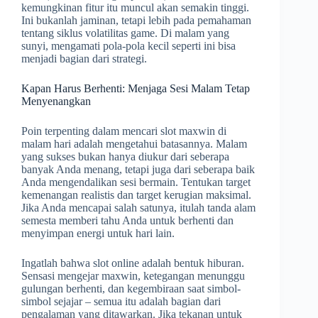
kemungkinan fitur itu muncul akan semakin tinggi.
Ini bukanlah jaminan, tetapi lebih pada pemahaman
tentang siklus volatilitas game. Di malam yang
sunyi, mengamati pola-pola kecil seperti ini bisa
menjadi bagian dari strategi.
Kapan Harus Berhenti: Menjaga Sesi Malam Tetap
Menyenangkan
Poin terpenting dalam mencari slot maxwin di
malam hari adalah mengetahui batasannya. Malam
yang sukses bukan hanya diukur dari seberapa
banyak Anda menang, tetapi juga dari seberapa baik
Anda mengendalikan sesi bermain. Tentukan target
kemenangan realistis dan target kerugian maksimal.
Jika Anda mencapai salah satunya, itulah tanda alam
semesta memberi tahu Anda untuk berhenti dan
menyimpan energi untuk hari lain.
Ingatlah bahwa slot online adalah bentuk hiburan.
Sensasi mengejar maxwin, ketegangan menunggu
gulungan berhenti, dan kegembiraan saat simbol-
simbol sejajar – semua itu adalah bagian dari
pengalaman yang ditawarkan. Jika tekanan untuk