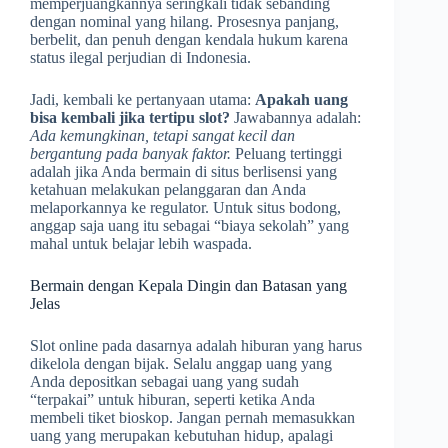
memperjuangkannya seringkali tidak sebanding
dengan nominal yang hilang. Prosesnya panjang,
berbelit, dan penuh dengan kendala hukum karena
status ilegal perjudian di Indonesia.
Jadi, kembali ke pertanyaan utama:
Apakah uang
bisa kembali jika tertipu slot?
Jawabannya adalah:
Ada kemungkinan, tetapi sangat kecil dan
bergantung pada banyak faktor.
Peluang tertinggi
adalah jika Anda bermain di situs berlisensi yang
ketahuan melakukan pelanggaran dan Anda
melaporkannya ke regulator. Untuk situs bodong,
anggap saja uang itu sebagai “biaya sekolah” yang
mahal untuk belajar lebih waspada.
Bermain dengan Kepala Dingin dan Batasan yang
Jelas
Slot online pada dasarnya adalah hiburan yang harus
dikelola dengan bijak. Selalu anggap uang yang
Anda depositkan sebagai uang yang sudah
“terpakai” untuk hiburan, seperti ketika Anda
membeli tiket bioskop. Jangan pernah memasukkan
uang yang merupakan kebutuhan hidup, apalagi