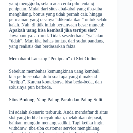
yang menggoda, selalu ada cerita pilu tentang
penipuan. Mulai dari situs abal-abal yang tiba-tiba
menghilang, bonus yang tidak pernah cair, hingga
permainan yang rasanya “dikendalikan” untuk selalu
kalah. Nah, di titik inilah pertanyaan besar muncul:
Apakah uang bisa kembali jika tertipu slot?
Jawabannya… rumit. Tidak sesederhana “ya” atau
“tidak”. Mari kita bahas tuntas, dari sudut pandang
yang realistis dan berdasarkan fakta.
Memahami Lanskap “Penipuan” di Slot Online
Sebelum membahas kemungkinan uang kembali,
kita perlu sepakat dulu soal apa yang dimaksud
“tertipu”. Karena konteksnya bisa beda-beda, dan
solusinya pun berbeda.
Situs Bodong: Yang Paling Parah dan Paling Sulit
Ini adalah skenario terburuk. Anda mendaftar di situs
slot yang terlihat meyakinkan, melakukan deposit,
bahkan mungkin menang sedikit. Tapi ketika ingin
withdraw, tiba-tiba customer service menghilang,