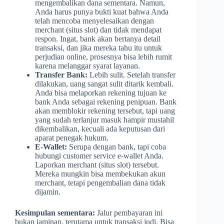
mengembalikan dana sementara. Namun,
Anda harus punya bukti kuat bahwa Anda
telah mencoba menyelesaikan dengan
merchant (situs slot) dan tidak mendapat
respon. Ingat, bank akan bertanya detail
transaksi, dan jika mereka tahu itu untuk
perjudian online, prosesnya bisa lebih rumit
karena melanggar syarat layanan.
Transfer Bank:
Lebih sulit. Setelah transfer
dilakukan, uang sangat sulit ditarik kembali.
Anda bisa melaporkan rekening tujuan ke
bank Anda sebagai rekening penipuan. Bank
akan memblokir rekening tersebut, tapi uang
yang sudah terlanjur masuk hampir mustahil
dikembalikan, kecuali ada keputusan dari
aparat penegak hukum.
E-Wallet:
Serupa dengan bank, tapi coba
hubungi customer service e-wallet Anda.
Laporkan merchant (situs slot) tersebut.
Mereka mungkin bisa membekukan akun
merchant, tetapi pengembalian dana tidak
dijamin.
Kesimpulan sementara:
Jalur pembayaran ini
bukan jaminan, terutama untuk transaksi judi. Bisa