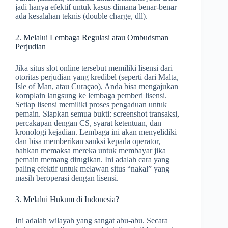
jadi hanya efektif untuk kasus dimana benar-benar
ada kesalahan teknis (double charge, dll).
2. Melalui Lembaga Regulasi atau Ombudsman
Perjudian
Jika situs slot online tersebut memiliki lisensi dari
otoritas perjudian yang kredibel (seperti dari Malta,
Isle of Man, atau Curaçao), Anda bisa mengajukan
komplain langsung ke lembaga pemberi lisensi.
Setiap lisensi memiliki proses pengaduan untuk
pemain. Siapkan semua bukti: screenshot transaksi,
percakapan dengan CS, syarat ketentuan, dan
kronologi kejadian. Lembaga ini akan menyelidiki
dan bisa memberikan sanksi kepada operator,
bahkan memaksa mereka untuk membayar jika
pemain memang dirugikan. Ini adalah cara yang
paling efektif untuk melawan situs “nakal” yang
masih beroperasi dengan lisensi.
3. Melalui Hukum di Indonesia?
Ini adalah wilayah yang sangat abu-abu. Secara