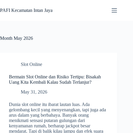
Skip
to
PAFI Kecamatan Intan Jaya
content
Month
May 2026
Slot Online
Bermain Slot Online dan Risiko Tertipu: Bisakah
Uang Kita Kembali Kalau Sudah Terlanjur?
May 31, 2026
Dunia slot online itu ibarat lautan luas. Ada
gelombang kecil yang menyenangkan, tapi juga ada
arus dalam yang berbahaya. Banyak orang
menikmati sensasi putaran gulungan dari
kenyamanan rumah, berharap jackpot besar
mendarat. Tapi di balik kilau lampu dan efek suara