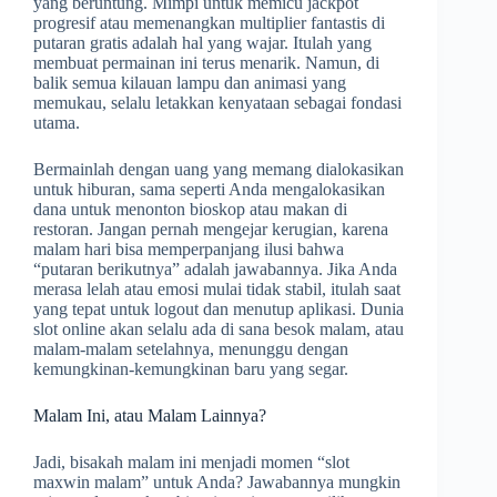
yang beruntung. Mimpi untuk memicu jackpot
progresif atau memenangkan multiplier fantastis di
putaran gratis adalah hal yang wajar. Itulah yang
membuat permainan ini terus menarik. Namun, di
balik semua kilauan lampu dan animasi yang
memukau, selalu letakkan kenyataan sebagai fondasi
utama.
Bermainlah dengan uang yang memang dialokasikan
untuk hiburan, sama seperti Anda mengalokasikan
dana untuk menonton bioskop atau makan di
restoran. Jangan pernah mengejar kerugian, karena
malam hari bisa memperpanjang ilusi bahwa
“putaran berikutnya” adalah jawabannya. Jika Anda
merasa lelah atau emosi mulai tidak stabil, itulah saat
yang tepat untuk logout dan menutup aplikasi. Dunia
slot online akan selalu ada di sana besok malam, atau
malam-malam setelahnya, menunggu dengan
kemungkinan-kemungkinan baru yang segar.
Malam Ini, atau Malam Lainnya?
Jadi, bisakah malam ini menjadi momen “slot
maxwin malam” untuk Anda? Jawabannya mungkin