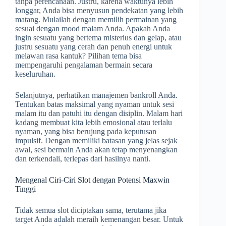
tanpa perencanaan. Justru, karena waktunya lebih
longgar, Anda bisa menyusun pendekatan yang lebih
matang. Mulailah dengan memilih permainan yang
sesuai dengan mood malam Anda. Apakah Anda
ingin sesuatu yang bertema misterius dan gelap, atau
justru sesuatu yang cerah dan penuh energi untuk
melawan rasa kantuk? Pilihan tema bisa
mempengaruhi pengalaman bermain secara
keseluruhan.
Selanjutnya, perhatikan manajemen bankroll Anda.
Tentukan batas maksimal yang nyaman untuk sesi
malam itu dan patuhi itu dengan disiplin. Malam hari
kadang membuat kita lebih emosional atau terlalu
nyaman, yang bisa berujung pada keputusan
impulsif. Dengan memiliki batasan yang jelas sejak
awal, sesi bermain Anda akan tetap menyenangkan
dan terkendali, terlepas dari hasilnya nanti.
Mengenal Ciri-Ciri Slot dengan Potensi Maxwin
Tinggi
Tidak semua slot diciptakan sama, terutama jika
target Anda adalah meraih kemenangan besar. Untuk