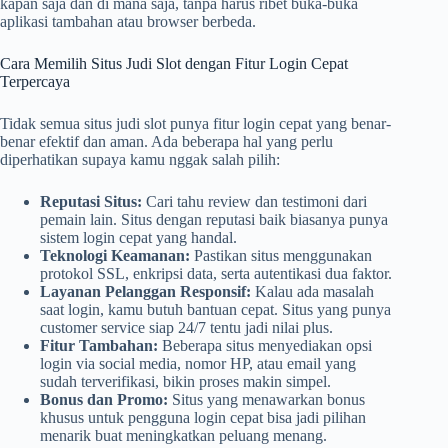
kapan saja dan di mana saja, tanpa harus ribet buka-buka
aplikasi tambahan atau browser berbeda.
Cara Memilih Situs Judi Slot dengan Fitur Login Cepat
Terpercaya
Tidak semua situs judi slot punya fitur login cepat yang benar-
benar efektif dan aman. Ada beberapa hal yang perlu
diperhatikan supaya kamu nggak salah pilih:
Reputasi Situs:
Cari tahu review dan testimoni dari
pemain lain. Situs dengan reputasi baik biasanya punya
sistem login cepat yang handal.
Teknologi Keamanan:
Pastikan situs menggunakan
protokol SSL, enkripsi data, serta autentikasi dua faktor.
Layanan Pelanggan Responsif:
Kalau ada masalah
saat login, kamu butuh bantuan cepat. Situs yang punya
customer service siap 24/7 tentu jadi nilai plus.
Fitur Tambahan:
Beberapa situs menyediakan opsi
login via social media, nomor HP, atau email yang
sudah terverifikasi, bikin proses makin simpel.
Bonus dan Promo:
Situs yang menawarkan bonus
khusus untuk pengguna login cepat bisa jadi pilihan
menarik buat meningkatkan peluang menang.