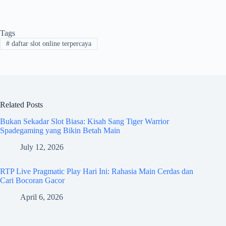
Tags
#
daftar slot online terpercaya
Related Posts
Bukan Sekadar Slot Biasa: Kisah Sang Tiger Warrior
Spadegaming yang Bikin Betah Main
July 12, 2026
RTP Live Pragmatic Play Hari Ini: Rahasia Main Cerdas dan
Cari Bocoran Gacor
April 6, 2026