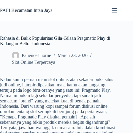
Skip
to
PAFI Kecamatan Intan Jaya
content
Rahasia di Balik Popularitas Gila-Gilaan Pragmatic Play di
Kalangan Bettor Indonesia
PatienceThorne
March 23, 2026
Slot Online Terpercaya
Kalau kamu pernah main slot online, atau sekadar buka situs
judi online, hampir dipastikan mata kamu akan langsung
tertuju pada logo biru-oranye yang satu ini: Pragmatic Play.
Nama ini bukan lagi sekadar penyedia, tapi sudah jadi
semacam "brand" yang melekat kuat di benak pemain
Indonesia. Dari warung kopi sampai forum diskusi online,
obrolan tentang slot seringkali berujung pada pertanyaan,
"Kenapa Pragmatic Play disukai pemain?" Apa sih
sebenarnya yang bikin produk mereka begitu digandrungi?
Ternyata, jawabannya nggak cuma satu. Ini adalah kombinasi
dari strategi cerdas, pemahaman mendalam tentang psikologi