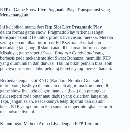
RTP di Game Show Live Pragmatic Play: Transparansi yang
Menyenangkan
Ini kelebihan utama dari
Rtp Slot Live Pragmatic Play
dalam format game show. Pragmatic Play terkenal sangat
transparan soal RTP untuk produk live casino mereka. Mereka
sering menampilkan informasi RTP secara jelas, bahkan
terkadang langsung di siaran atau di halaman informasi game.
Misalnya, game seperti
Sweet Bonanza CandyLand
yang
berbasis pada mekanisme slot Sweet Bonanza, memiliki RTP
yang diumumkan dan diawasi. Hal ini bikin pemain bisa lebih
percaya diri karena tahu peluang teoretis yang mereka hadapi.
Berbeda dengan slot RNG (Random Number Generator)
murni yang hasilnya ditentukan oleh algoritma komputer, di
game show live, ada elegon manusia (host) dan perangkat
fisik (seperti roda putar atau dadu) yang disiarkan langsung.
Tapi, jangan salah, keacakannya tetap dijamin dan diaudit
ketat. RTP yang diumumkan sudah memperhitungkan seluruh
mekanisme live ini.
Keuntungan Main di Arena Live dengan RTP Terukur