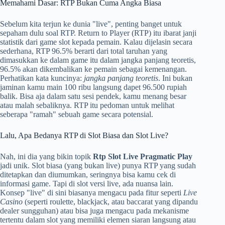
Memahami Dasar: RTP Bukan Cuma Angka Biasa
Sebelum kita terjun ke dunia "live", penting banget untuk
sepaham dulu soal RTP. Return to Player (RTP) itu ibarat janji
statistik dari game slot kepada pemain. Kalau dijelasin secara
sederhana, RTP 96.5% berarti dari total taruhan yang
dimasukkan ke dalam game itu dalam jangka panjang teoretis,
96.5% akan dikembalikan ke pemain sebagai kemenangan.
Perhatikan kata kuncinya:
jangka panjang teoretis
. Ini bukan
jaminan kamu main 100 ribu langsung dapet 96.500 rupiah
balik. Bisa aja dalam satu sesi pendek, kamu menang besar
atau malah sebaliknya. RTP itu pedoman untuk melihat
seberapa "ramah" sebuah game secara potensial.
Lalu, Apa Bedanya RTP di Slot Biasa dan Slot Live?
Nah, ini dia yang bikin topik
Rtp Slot Live Pragmatic Play
jadi unik. Slot biasa (yang bukan live) punya RTP yang sudah
ditetapkan dan diumumkan, seringnya bisa kamu cek di
informasi game. Tapi di slot versi live, ada nuansa lain.
Konsep "live" di sini biasanya mengacu pada fitur seperti
Live
Casino
(seperti roulette, blackjack, atau baccarat yang dipandu
dealer sungguhan) atau bisa juga mengacu pada mekanisme
tertentu dalam slot yang memiliki elemen siaran langsung atau