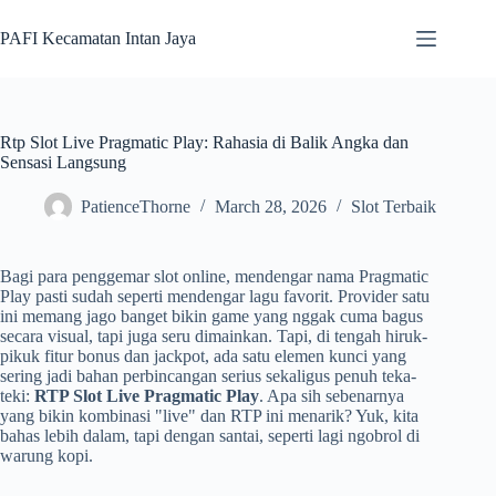
Skip
to
PAFI Kecamatan Intan Jaya
content
Rtp Slot Live Pragmatic Play: Rahasia di Balik Angka dan
Sensasi Langsung
PatienceThorne
March 28, 2026
Slot Terbaik
Bagi para penggemar slot online, mendengar nama Pragmatic
Play pasti sudah seperti mendengar lagu favorit. Provider satu
ini memang jago banget bikin game yang nggak cuma bagus
secara visual, tapi juga seru dimainkan. Tapi, di tengah hiruk-
pikuk fitur bonus dan jackpot, ada satu elemen kunci yang
sering jadi bahan perbincangan serius sekaligus penuh teka-
teki:
RTP Slot Live Pragmatic Play
. Apa sih sebenarnya
yang bikin kombinasi "live" dan RTP ini menarik? Yuk, kita
bahas lebih dalam, tapi dengan santai, seperti lagi ngobrol di
warung kopi.