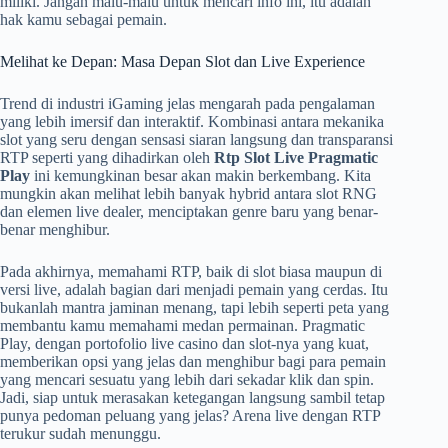
miliki. Jangan malu-malu untuk mencari info ini, itu adalah
hak kamu sebagai pemain.
Melihat ke Depan: Masa Depan Slot dan Live Experience
Trend di industri iGaming jelas mengarah pada pengalaman
yang lebih imersif dan interaktif. Kombinasi antara mekanika
slot yang seru dengan sensasi siaran langsung dan transparansi
RTP seperti yang dihadirkan oleh
Rtp Slot Live Pragmatic
Play
ini kemungkinan besar akan makin berkembang. Kita
mungkin akan melihat lebih banyak hybrid antara slot RNG
dan elemen live dealer, menciptakan genre baru yang benar-
benar menghibur.
Pada akhirnya, memahami RTP, baik di slot biasa maupun di
versi live, adalah bagian dari menjadi pemain yang cerdas. Itu
bukanlah mantra jaminan menang, tapi lebih seperti peta yang
membantu kamu memahami medan permainan. Pragmatic
Play, dengan portofolio live casino dan slot-nya yang kuat,
memberikan opsi yang jelas dan menghibur bagi para pemain
yang mencari sesuatu yang lebih dari sekadar klik dan spin.
Jadi, siap untuk merasakan ketegangan langsung sambil tetap
punya pedoman peluang yang jelas? Arena live dengan RTP
terukur sudah menunggu.