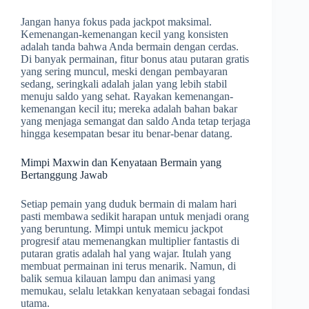
Jangan hanya fokus pada jackpot maksimal.
Kemenangan-kemenangan kecil yang konsisten
adalah tanda bahwa Anda bermain dengan cerdas.
Di banyak permainan, fitur bonus atau putaran gratis
yang sering muncul, meski dengan pembayaran
sedang, seringkali adalah jalan yang lebih stabil
menuju saldo yang sehat. Rayakan kemenangan-
kemenangan kecil itu; mereka adalah bahan bakar
yang menjaga semangat dan saldo Anda tetap terjaga
hingga kesempatan besar itu benar-benar datang.
Mimpi Maxwin dan Kenyataan Bermain yang
Bertanggung Jawab
Setiap pemain yang duduk bermain di malam hari
pasti membawa sedikit harapan untuk menjadi orang
yang beruntung. Mimpi untuk memicu jackpot
progresif atau memenangkan multiplier fantastis di
putaran gratis adalah hal yang wajar. Itulah yang
membuat permainan ini terus menarik. Namun, di
balik semua kilauan lampu dan animasi yang
memukau, selalu letakkan kenyataan sebagai fondasi
utama.