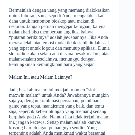
Bermainlah dengan uang yang memang dialokasikan
untuk hiburan, sama seperti Anda mengalokasikan
dana untuk menonton bioskop atau makan di
restoran. Jangan pernah mengejar kerugian, karena
malam hari bisa memperpanjang ilusi bahwa
“putaran berikutnya” adalah jawabannya. Jika Anda
merasa lelah atau emosi mulai tidak stabil, itulah saat
yang tepat untuk logout dan menutup aplikasi. Dunia
slot online akan selalu ada di sana besok malam, atau
malam-malam setelahnya, menunggu dengan
kemungkinan-kemungkinan baru yang segar.
Malam Ini, atau Malam Lainnya?
Jadi, bisakah malam ini menjadi momen “slot
maxwin malam” untuk Anda? Jawabannya mungkin
saja ya, dengan kombinasi persiapan, pemilihan
game yang tepat, manajemen yang baik, dan tentu
saja, sepercik keberuntungan yang memang sedang
berpihak pada Anda. Namun jika tidak terjadi malam
ini, jangan kecewa. Setiap malam adalah kanvas
kosong baru dengan peluangnya sendiri. Yang
terpenting adalah Anda menikmati waktu bersantai