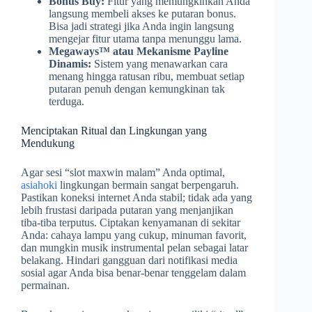
Bonus Buy:
Fitur yang memungkinkan Anda
langsung membeli akses ke putaran bonus.
Bisa jadi strategi jika Anda ingin langsung
mengejar fitur utama tanpa menunggu lama.
Megaways™ atau Mekanisme Payline
Dinamis:
Sistem yang menawarkan cara
menang hingga ratusan ribu, membuat setiap
putaran penuh dengan kemungkinan tak
terduga.
Menciptakan Ritual dan Lingkungan yang
Mendukung
Agar sesi “slot maxwin malam” Anda optimal,
asiahoki
lingkungan bermain sangat berpengaruh.
Pastikan koneksi internet Anda stabil; tidak ada yang
lebih frustasi daripada putaran yang menjanjikan
tiba-tiba terputus. Ciptakan kenyamanan di sekitar
Anda: cahaya lampu yang cukup, minuman favorit,
dan mungkin musik instrumental pelan sebagai latar
belakang. Hindari gangguan dari notifikasi media
sosial agar Anda bisa benar-benar tenggelam dalam
permainan.