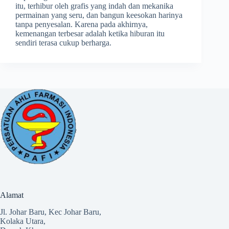
itu, terhibur oleh grafis yang indah dan mekanika
permainan yang seru, dan bangun keesokan harinya
tanpa penyesalan. Karena pada akhirnya,
kemenangan terbesar adalah ketika hiburan itu
sendiri terasa cukup berharga.
Alamat
Jl. Johar Baru, Kec Johar Baru,
Kolaka Utara,