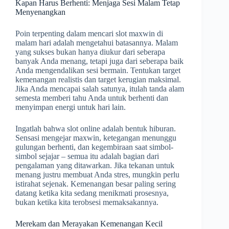
Kapan Harus Berhenti: Menjaga Sesi Malam Tetap
Menyenangkan
Poin terpenting dalam mencari slot maxwin di
malam hari adalah mengetahui batasannya. Malam
yang sukses bukan hanya diukur dari seberapa
banyak Anda menang, tetapi juga dari seberapa baik
Anda mengendalikan sesi bermain. Tentukan target
kemenangan realistis dan target kerugian maksimal.
Jika Anda mencapai salah satunya, itulah tanda alam
semesta memberi tahu Anda untuk berhenti dan
menyimpan energi untuk hari lain.
Ingatlah bahwa slot online adalah bentuk hiburan.
Sensasi mengejar maxwin, ketegangan menunggu
gulungan berhenti, dan kegembiraan saat simbol-
simbol sejajar – semua itu adalah bagian dari
pengalaman yang ditawarkan. Jika tekanan untuk
menang justru membuat Anda stres, mungkin perlu
istirahat sejenak. Kemenangan besar paling sering
datang ketika kita sedang menikmati prosesnya,
bukan ketika kita terobsesi memaksakannya.
Merekam dan Merayakan Kemenangan Kecil