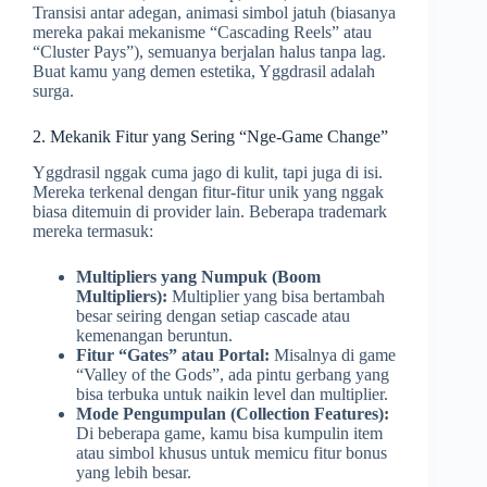
Transisi antar adegan, animasi simbol jatuh (biasanya
mereka pakai mekanisme “Cascading Reels” atau
“Cluster Pays”), semuanya berjalan halus tanpa lag.
Buat kamu yang demen estetika, Yggdrasil adalah
surga.
2. Mekanik Fitur yang Sering “Nge-Game Change”
Yggdrasil nggak cuma jago di kulit, tapi juga di isi.
Mereka terkenal dengan fitur-fitur unik yang nggak
biasa ditemuin di provider lain. Beberapa trademark
mereka termasuk:
Multipliers yang Numpuk (Boom
Multipliers):
Multiplier yang bisa bertambah
besar seiring dengan setiap cascade atau
kemenangan beruntun.
Fitur “Gates” atau Portal:
Misalnya di game
“Valley of the Gods”, ada pintu gerbang yang
bisa terbuka untuk naikin level dan multiplier.
Mode Pengumpulan (Collection Features):
Di beberapa game, kamu bisa kumpulin item
atau simbol khusus untuk memicu fitur bonus
yang lebih besar.