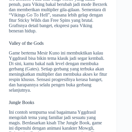
penuh, para Viking bakal berubah jadi mode Berzerk
dan memberikan multiplier gila-gilaan. Sementara di
“Vikings Go To Hell”, suasana lebih gelap dengan
fitur Sticky Wilds dan Free Spins yang brutal.
Grafisnya detail banget, ekspresi para Viking
beneran hidup.
Valley of the Gods
Game bertema Mesir Kuno ini membuktikan kalau
Yggdrasil bisa bikin tema klasik jadi segar kembali.
Di sini, kamu bakal naik level dengan membuka
gerbang (Gates). Setiap gerbang yang terbuka akan
meningkatkan multiplier dan membuka akses ke fitur
respin khusus. Sensasi progresifnya kerasa banget,
dan harapannya selalu pengen buka gerbang
selanjutnya.
Jungle Books
Ini contoh sempurna soal bagaimana Yggdrasil
mengolah tema yang familiar jadi sesuatu yang
magis. Berdasarkan kisah The Jungle Book, game
ini dipenuhi dengan animasi karakter Mowgli,