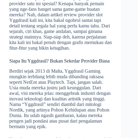
provider satu ini spesial? Kenapa banyak pemain
yang nge-fans banget sama game-game buatan
mereka? Nah, dalam artikel review provider slot
Yggdrasil kali ini, kita bakal ngobrol santai tapi
detail tentang segala hal yang perlu kamu tahu. Dari
sejarah, ciri khas, game andalan, sampai gimana
strategi mainnya. Siap-siap deh, karena perjalanan
kita kali ini bakal penuh dengan grafis memukau dan
fitur-fitur yang bikin ketagihan.
Siapa Itu Yggdrasil? Bukan Sekedar Provider Biasa
Berdiri sejak 2013 di Malta, Yggdrasil Gaming
mungkin terbilang lebih muda dibanding raksasa
seperti NetEnt atau Playtech. Tapi, jangan salah.
Usia muda mereka justru jadi keunggulan. Dari
awal, visi mereka jelas: menggebrak industri dengan
inovasi teknologi dan kualitas artistik yang tinggi.
Nama “Yggdrasil” sendiri diambil dari mitologi
Nordik, yang artinya Pohon Kehidupan atau Pohon
Dunia. Itu udah ngasih gambaran, kalau mereka
pengen jadi pondasi atau pusat dari pengalaman
bermain yang epik.