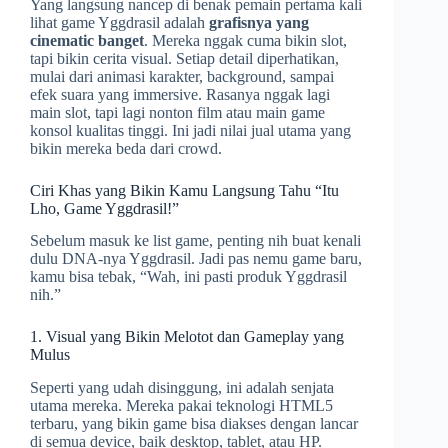
Yang langsung nancep di benak pemain pertama kali
lihat game Yggdrasil adalah
grafisnya yang
cinematic banget
. Mereka nggak cuma bikin slot,
tapi bikin cerita visual. Setiap detail diperhatikan,
mulai dari animasi karakter, background, sampai
efek suara yang immersive. Rasanya nggak lagi
main slot, tapi lagi nonton film atau main game
konsol kualitas tinggi. Ini jadi nilai jual utama yang
bikin mereka beda dari crowd.
Ciri Khas yang Bikin Kamu Langsung Tahu “Itu
Lho, Game Yggdrasil!”
Sebelum masuk ke list game, penting nih buat kenali
dulu DNA-nya Yggdrasil. Jadi pas nemu game baru,
kamu bisa tebak, “Wah, ini pasti produk Yggdrasil
nih.”
1. Visual yang Bikin Melotot dan Gameplay yang
Mulus
Seperti yang udah disinggung, ini adalah senjata
utama mereka. Mereka pakai teknologi HTML5
terbaru, yang bikin game bisa diakses dengan lancar
di semua device, baik desktop, tablet, atau HP.