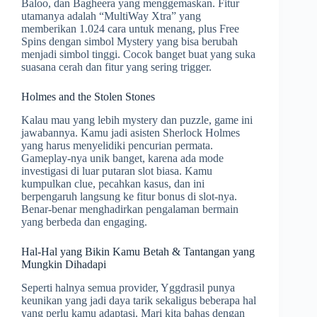
Baloo, dan Bagheera yang menggemaskan. Fitur
utamanya adalah “MultiWay Xtra” yang
memberikan 1.024 cara untuk menang, plus Free
Spins dengan simbol Mystery yang bisa berubah
menjadi simbol tinggi. Cocok banget buat yang suka
suasana cerah dan fitur yang sering trigger.
Holmes and the Stolen Stones
Kalau mau yang lebih mystery dan puzzle, game ini
jawabannya. Kamu jadi asisten Sherlock Holmes
yang harus menyelidiki pencurian permata.
Gameplay-nya unik banget, karena ada mode
investigasi di luar putaran slot biasa. Kamu
kumpulkan clue, pecahkan kasus, dan ini
berpengaruh langsung ke fitur bonus di slot-nya.
Benar-benar menghadirkan pengalaman bermain
yang berbeda dan engaging.
Hal-Hal yang Bikin Kamu Betah & Tantangan yang
Mungkin Dihadapi
Seperti halnya semua provider, Yggdrasil punya
keunikan yang jadi daya tarik sekaligus beberapa hal
yang perlu kamu adaptasi. Mari kita bahas dengan