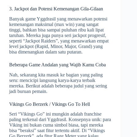
3. Jackpot dan Potensi Kemenangan Gila-Gilaan
Banyak game Yggdrasil yang menawarkan potensi
kemenangan maksimal (max win) yang sangat
tinggi, bahkan bisa sampai puluhan ribu kali lipat
taruhan. Mereka juga punya seri jackpot progresif,
seperti “Jackpot Raiders”, yang menawarkan empat
level jackpot (Rapid, Minor, Major, Grand) yang
bisa dimenangkan dalam satu putaran.
Beberapa Game Andalan yang Wajib Kamu Coba
Nah, sekarang kita masuk ke bagian yang paling
seru: mencicipi langsung karya-karya terbaik
mereka. Berikut adalah beberapa judul yang sering
jadi buruan pemain.
Vikings Go Berzerk / Vikings Go To Hell
Seri “Vikings Go” ini mungkin adalah franchise
paling terkenal dari Yggdrasil. Konsepnya unik: para
Viking ini bukan cuma simbol biasa, tapi mereka
bisa “beraksi” saat fitur tertentu aktif. Di “Vikings
Go Berzerk”, ada fitur Rage Meter yang kalau