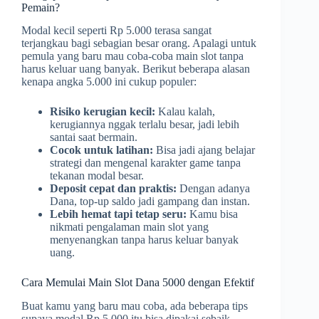
Pemain?
Modal kecil seperti Rp 5.000 terasa sangat
terjangkau bagi sebagian besar orang. Apalagi untuk
pemula yang baru mau coba-coba main slot tanpa
harus keluar uang banyak. Berikut beberapa alasan
kenapa angka 5.000 ini cukup populer:
Risiko kerugian kecil:
Kalau kalah,
kerugiannya nggak terlalu besar, jadi lebih
santai saat bermain.
Cocok untuk latihan:
Bisa jadi ajang belajar
strategi dan mengenal karakter game tanpa
tekanan modal besar.
Deposit cepat dan praktis:
Dengan adanya
Dana, top-up saldo jadi gampang dan instan.
Lebih hemat tapi tetap seru:
Kamu bisa
nikmati pengalaman main slot yang
menyenangkan tanpa harus keluar banyak
uang.
Cara Memulai Main Slot Dana 5000 dengan Efektif
Buat kamu yang baru mau coba, ada beberapa tips
supaya modal Rp 5.000 itu bisa dipakai sebaik