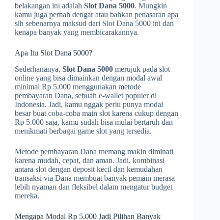
belakangan ini adalah
Slot Dana 5000
. Mungkin
kamu juga pernah dengar atau bahkan penasaran apa
sih sebenarnya maksud dari Slot Dana 5000 ini dan
kenapa banyak yang membicarakannya.
Apa Itu Slot Dana 5000?
Sederhananya,
Slot Dana 5000
merujuk pada slot
online yang bisa dimainkan dengan modal awal
minimal Rp 5.000 menggunakan metode
pembayaran Dana, sebuah e-wallet populer di
Indonesia. Jadi, kamu nggak perlu punya modal
besar buat coba-coba main slot karena cukup dengan
Rp 5.000 saja, kamu sudah bisa mulai bertaruh dan
menikmati berbagai game slot yang tersedia.
Metode pembayaran Dana memang makin diminati
karena mudah, cepat, dan aman. Jadi, kombinasi
antara slot dengan deposit kecil dan kemudahan
transaksi via Dana membuat banyak pemain merasa
lebih nyaman dan fleksibel dalam mengatur budget
mereka.
Mengapa Modal Rp 5.000 Jadi Pilihan Banyak