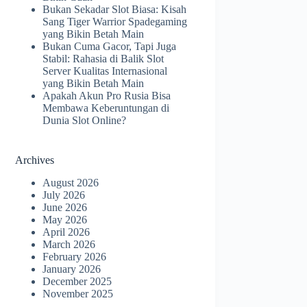
Bukan Sekadar Slot Biasa: Kisah
Sang Tiger Warrior Spadegaming
yang Bikin Betah Main
Bukan Cuma Gacor, Tapi Juga
Stabil: Rahasia di Balik Slot
Server Kualitas Internasional
yang Bikin Betah Main
Apakah Akun Pro Rusia Bisa
Membawa Keberuntungan di
Dunia Slot Online?
Archives
August 2026
July 2026
June 2026
May 2026
April 2026
March 2026
February 2026
January 2026
December 2025
November 2025