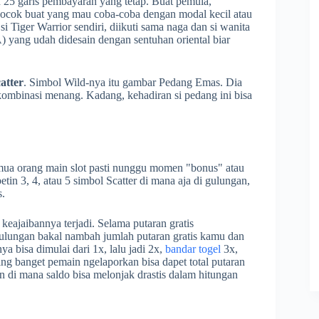
 25 garis pembayaran yang tetap. Buat pemula,
cocok buat yang mau coba-coba dengan modal kecil atau
 Tiger Warrior sendiri, diikuti sama naga dan si wanita
A) yang udah didesain dengan sentuhan oriental biar
atter
. Simbol Wild-nya itu gambar Pedang Emas. Dia
 kombinasi menang. Kadang, kehadiran si pedang ini bisa
mua orang main slot pasti nunggu momen "bonus" atau
petin 3, 4, atau 5 simbol Scatter di mana aja di gulungan,
s.
 keajaibannya terjadi. Selama putaran gratis
ulungan bakal nambah jumlah putaran gratis kamu dan
ya bisa dimulai dari 1x, lalu jadi 2x,
bandar togel
3x,
ng banget pemain ngelaporkan bisa dapet total putaran
en di mana saldo bisa melonjak drastis dalam hitungan