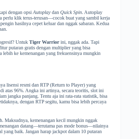
kapi dengan opsi
Autoplay
dan
Quick Spin
. Autoplay
pa perlu klik terus-terusan—cocok buat yang sambil kerja
 pengin hasilnya cepet keluar dan nggak sabaran. Kedua
nan.
rogresif? Untuk
Tiger Warrior
ini, nggak ada. Tapi
itur putaran gratis dengan multiplier yang bisa
ya lebih ke kemenangan yang frekuensinya mungkin
a lisensi resmi dan RTP (Return to Player) yang
atas 96%. Angka ini artinya, secara teoritis, slot ini
 jangka panjang. Tentu aja ini rata-rata statistik, bisa
etidaknya, dengan RTP segitu, kamu bisa lebih percaya
o high. Maksudnya, kemenangan kecil mungkin nggak
aat kemenangan datang—terutama pas mode bonus—nilainya
al yang baik. Jangan harap jackpot dalam 10 putaran