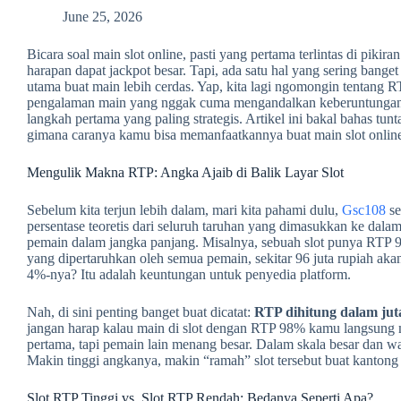
June 25, 2026
Bicara soal main slot online, pasti yang pertama terlintas di piki
harapan dapat jackpot besar. Tapi, ada satu hal yang sering banget
utama buat main lebih cerdas. Yap, kita lagi ngomongin tentang R
pengalaman main yang nggak cuma mengandalkan keberuntungan
langkah pertama yang paling strategis. Artikel ini bakal bahas tun
gimana caranya kamu bisa memanfaatkannya buat main slot online 
Mengulik Makna RTP: Angka Ajaib di Balik Layar Slot
Sebelum kita terjun lebih dalam, mari kita pahami dulu,
Gsc108
se
persentase teoretis dari seluruh taruhan yang dimasukkan ke dal
pemain dalam jangka panjang. Misalnya, sebuah slot punya RTP 96%. 
yang dipertaruhkan oleh semua pemain, sekitar 96 juta rupiah a
4%-nya? Itu adalah keuntungan untuk penyedia platform.
Nah, di sini penting banget buat dicatat:
RTP dihitung dalam jut
jangan harap kalau main di slot dengan RTP 98% kamu langsung m
pertama, tapi pemain lain menang besar. Dalam skala besar dan wa
Makin tinggi angkanya, makin “ramah” slot tersebut buat kanton
Slot RTP Tinggi vs. Slot RTP Rendah: Bedanya Seperti Apa?