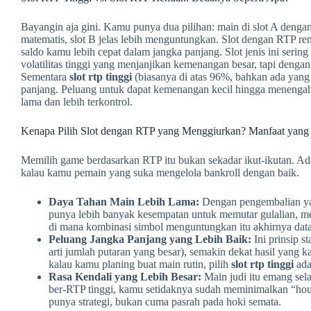
Bayangin aja gini. Kamu punya dua pilihan: main di slot A deng
matematis, slot B jelas lebih menguntungkan. Slot dengan RTP 
saldo kamu lebih cepat dalam jangka panjang. Slot jenis ini serin
volatilitas tinggi yang menjanjikan kemenangan besar, tapi dengan
Sementara
slot rtp tinggi
(biasanya di atas 96%, bahkan ada yan
panjang. Peluang untuk dapat kemenangan kecil hingga menengah l
lama dan lebih terkontrol.
Kenapa Pilih Slot dengan RTP yang Menggiurkan? Manfaat yang 
Memilih game berdasarkan RTP itu bukan sekadar ikut-ikutan. Ad
kalau kamu pemain yang suka mengelola bankroll dengan baik.
Daya Tahan Main Lebih Lama:
Dengan pengembalian ya
punya lebih banyak kesempatan untuk memutar gulalian, m
di mana kombinasi simbol menguntungkan itu akhirnya dat
Peluang Jangka Panjang yang Lebih Baik:
Ini prinsip s
arti jumlah putaran yang besar), semakin dekat hasil yang 
kalau kamu planing buat main rutin, pilih
slot rtp tinggi
ada
Rasa Kendali yang Lebih Besar:
Main judi itu emang sela
ber-RTP tinggi, kamu setidaknya sudah meminimalkan “hou
punya strategi, bukan cuma pasrah pada hoki semata.