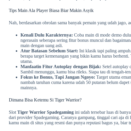
Tips Main Ala Player Biasa Biar Makin Asyik
Nah, berdasarkan obrolan sama banyak pemain yang udah jago, ad
Kenali Dulu Karakternya:
Coba main di mode demo dulu 
ngerasain seberapa sering fitur bonus muncul dan bagaiman
main dengan uang asli.
Atur Batasan Sebelum Start:
Ini klasik tapi paling ampu
berapa target kemenangan yang bikin kamu harus berhenti. Tig
utama.
Manfaatin Fitur Autoplay dengan Bijak:
Setel autoplay 
Sambil menunggu, kamu bisa rileks. Siapa tau di tengah-teng
Fokus ke Bonus, Tapi Jangan Ngoyo:
Target utama emang
nambah taruhan cuma karena udah 50 putaran belum dapet sc
mainnya.
Dimana Bisa Ketemu Si Tiger Warrior?
Slot
Tiger Warrior Spadegaming
ini udah tersebar luas di bany
dari provider Spadegaming. Caranya gampang, tinggal cari aja di 
kamu main di situs yang resmi dan punya reputasi bagus ya, bia