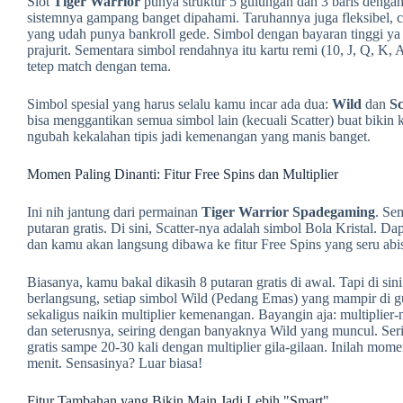
Slot
Tiger Warrior
punya struktur 5 gulungan dan 3 baris dengan
sistemnya gampang banget dipahami. Taruhannya juga fleksibel, 
yang udah punya bankroll gede. Simbol dengan bayaran tinggi ya si
prajurit. Sementara simbol rendahnya itu kartu remi (10, J, Q, K, 
tetep match dengan tema.
Simbol spesial yang harus selalu kamu incar ada dua:
Wild
dan
Sc
bisa menggantikan semua simbol lain (kecuali Scatter) buat bikin
ngubah kekalahan tipis jadi kemenangan yang manis banget.
Momen Paling Dinanti: Fitur Free Spins dan Multiplier
Ini nih jantung dari permainan
Tiger Warrior Spadegaming
. Se
putaran gratis. Di sini, Scatter-nya adalah simbol Bola Kristal. Da
dan kamu akan langsung dibawa ke fitur Free Spins yang seru abi
Biasanya, kamu bakal dikasih 8 putaran gratis di awal. Tapi di sini
berlangsung, setiap simbol Wild (Pedang Emas) yang mampir di g
sekaligus naikin multiplier kemenangan. Bayangin aja: multiplier-n
dan seterusnya, seiring dengan banyaknya Wild yang muncul. Seri
gratis sampe 20-30 kali dengan multiplier gila-gilaan. Inilah mom
menit. Sensasinya? Luar biasa!
Fitur Tambahan yang Bikin Main Jadi Lebih "Smart"