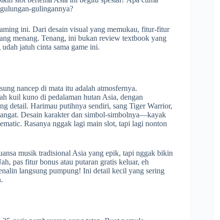
k gulungan-gulingannya?
egaming ini. Dari desain visual yang memukau, fitur-fitur
luang menang. Tenang, ini bukan review textbook yang
 udah jatuh cinta sama game ini.
gsung nancep di mata itu adalah atmosfernya.
ah kuil kuno di pedalaman hutan Asia, dengan
g detail. Harimau putihnya sendiri, sang Tiger Warrior,
semangat. Desain karakter dan simbol-simbolnya—kayak
matic. Rasanya nggak lagi main slot, tapi lagi nonton
nsa musik tradisional Asia yang epik, tapi nggak bikin
h, pas fitur bonus atau putaran gratis keluar, eh
enalin langsung pumpung! Ini detail kecil yang sering
.