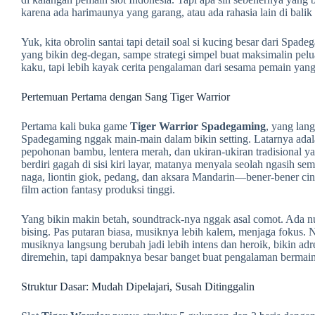
karena ada harimaunya yang garang, atau ada rahasia lain di bali
Yuk, kita obrolin santai tapi detail soal si kucing besar dari Spad
yang bikin deg-degan, sampe strategi simpel buat maksimalin pe
kaku, tapi lebih kayak cerita pengalaman dari sesama pemain yang
Pertemuan Pertama dengan Sang Tiger Warrior
Pertama kali buka game
Tiger Warrior Spadegaming
, yang lan
Spadegaming nggak main-main dalam bikin setting. Latarnya adal
pepohonan bambu, lentera merah, dan ukiran-ukiran tradisional yan
berdiri gagah di sisi kiri layar, matanya menyala seolah ngasih 
naga, liontin giok, pedang, dan aksara Mandarin—bener-bener cine
film action fantasy produksi tinggi.
Yang bikin makin betah, soundtrack-nya nggak asal comot. Ada nua
bising. Pas putaran biasa, musiknya lebih kalem, menjaga fokus. Na
musiknya langsung berubah jadi lebih intens dan heroik, bikin adr
diremehin, tapi dampaknya besar banget buat pengalaman bermain
Struktur Dasar: Mudah Dipelajari, Susah Ditinggalin