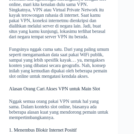
online, mari kita kenalan dulu sama VPN.
Singkatnya, VPN atau Virtual Private Network itu
kayak terowongan rahasia di internet. Saat kamu
pakai VPN, koneksi internetmu dienkripsi dan
dialihkan melalui server di negara lain. Jadi, buat
situs yang kamu kunjungi, lokasimu terlihat berasal
dari negara tempat server VPN itu berada.
Fungsinya nggak cuma satu. Dari yang paling umum
seperti mengamankan data saat pakai WiFi publik,
sampai yang lebih spesifik kayak… ya, mengakses
konten yang dibatasi secara geografis. Nah, konsep
inilah yang kemudian dipakai oleh beberapa pemain
slot online untuk mengatasi kendala akses.
Alasan Orang Cari Akses VPN untuk Main Slot
Nggak semua orang pakai VPN untuk hal yang
sama. Dalam konteks slot online, biasanya ada
beberapa alasan kuat yang mendorong pemain untuk
mempertimbangkannya.
1. Menembus Blokir Internet Positif