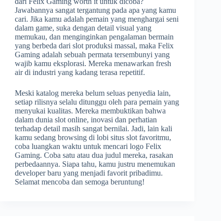
dari Felix Gaming worth it untuk dicoba?
Jawabannya sangat tergantung pada apa yang kamu
cari. Jika kamu adalah pemain yang menghargai seni
dalam game, suka dengan detail visual yang
memukau, dan menginginkan pengalaman bermain
yang berbeda dari slot produksi massal, maka Felix
Gaming adalah sebuah permata tersembunyi yang
wajib kamu eksplorasi. Mereka menawarkan fresh
air di industri yang kadang terasa repetitif.
Meski katalog mereka belum seluas penyedia lain,
setiap rilisnya selalu ditunggu oleh para pemain yang
menyukai kualitas. Mereka membuktikan bahwa
dalam dunia slot online, inovasi dan perhatian
terhadap detail masih sangat bernilai. Jadi, lain kali
kamu sedang browsing di lobi situs slot favoritmu,
coba luangkan waktu untuk mencari logo Felix
Gaming. Coba satu atau dua judul mereka, rasakan
perbedaannya. Siapa tahu, kamu justru menemukan
developer baru yang menjadi favorit pribadimu.
Selamat mencoba dan semoga beruntung!