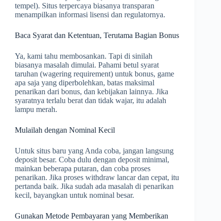
tempel). Situs terpercaya biasanya transparan
menampilkan informasi lisensi dan regulatornya.
Baca Syarat dan Ketentuan, Terutama Bagian Bonus
Ya, kami tahu membosankan. Tapi di sinilah
biasanya masalah dimulai. Pahami betul syarat
taruhan (wagering requirement) untuk bonus, game
apa saja yang diperbolehkan, batas maksimal
penarikan dari bonus, dan kebijakan lainnya. Jika
syaratnya terlalu berat dan tidak wajar, itu adalah
lampu merah.
Mulailah dengan Nominal Kecil
Untuk situs baru yang Anda coba, jangan langsung
deposit besar. Coba dulu dengan deposit minimal,
mainkan beberapa putaran, dan coba proses
penarikan. Jika proses withdraw lancar dan cepat, itu
pertanda baik. Jika sudah ada masalah di penarikan
kecil, bayangkan untuk nominal besar.
Gunakan Metode Pembayaran yang Memberikan