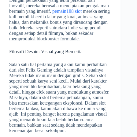
Dengan pendekatan yang lebih personal dan
inovatif, mereka berusaha menciptakan pengalaman
bermain yang imersif.
pemain188 slot
mereka sering
kali memiliki cerita latar yang kuat, animasi yang
halus, dan mekanika bonus yang dirancang dengan
baik. Mereka seperti sutradara indie yang peduli
dengan setiap detail filmnya, bukan sekadar
memproduksi blockbuster formulaic.
Filosofi Desain: Visual yang Bercerita
Salah satu hal pertama yang akan kamu perhatikan
dari slot Felix Gaming adalah tampilan visualnya.
Mereka tidak main-main dengan grafis. Setiap slot
seperti sebuah karya seni kecil. Mulai dari karakter
yang memiliki kepribadian, latar belakang yang
detail, hingga efek suara yang mendukung atmosfer.
Misalnya, dalam slot bertema petualangan, kamu
bisa merasakan ketegangan eksplorasi. Dalam slot
bertema fantasi, kamu akan dibawa ke dunia yang
ajaib. Ini penting banget karena pengalaman visual
yang menarik bikin kita betah berlama-lama
bermain, bahkan saat sedang tidak mendapatkan
kemenangan besar sekalipun.