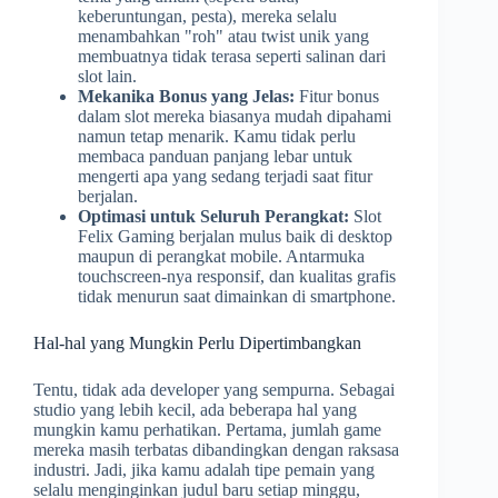
keberuntungan, pesta), mereka selalu
menambahkan "roh" atau twist unik yang
membuatnya tidak terasa seperti salinan dari
slot lain.
Mekanika Bonus yang Jelas:
Fitur bonus
dalam slot mereka biasanya mudah dipahami
namun tetap menarik. Kamu tidak perlu
membaca panduan panjang lebar untuk
mengerti apa yang sedang terjadi saat fitur
berjalan.
Optimasi untuk Seluruh Perangkat:
Slot
Felix Gaming berjalan mulus baik di desktop
maupun di perangkat mobile. Antarmuka
touchscreen-nya responsif, dan kualitas grafis
tidak menurun saat dimainkan di smartphone.
Hal-hal yang Mungkin Perlu Dipertimbangkan
Tentu, tidak ada developer yang sempurna. Sebagai
studio yang lebih kecil, ada beberapa hal yang
mungkin kamu perhatikan. Pertama, jumlah game
mereka masih terbatas dibandingkan dengan raksasa
industri. Jadi, jika kamu adalah tipe pemain yang
selalu menginginkan judul baru setiap minggu,