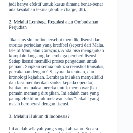
jadi hanya efektif untuk kasus dimana benar-benar
ada kesalahan teknis (double charge, dll).
2. Melalui Lembaga Regulasi atau Ombudsman
Perjudian
Jika situs slot online tersebut memiliki lisensi dari
otoritas perjudian yang kredibel (seperti dari Malta,
Isle of Man, atau Curaçao), Anda bisa mengajukan
komplain langsung ke lembaga pemberi lisensi.
Setiap lisensi memiliki proses pengaduan untuk
pemain. Siapkan semua bukti: screenshot transaksi,
percakapan dengan CS, syarat ketentuan, dan
kronologi kejadian. Lembaga ini akan menyelidiki
dan bisa memberikan sanksi kepada operator,
bahkan memaksa mereka untuk membayar jika
pemain memang dirugikan. Ini adalah cara yang
paling efektif untuk melawan situs “nakal” yang
masih beroperasi dengan lisensi.
3. Melalui Hukum di Indonesia?
Ini adalah wilayah yang sangat abu-abu. Secara