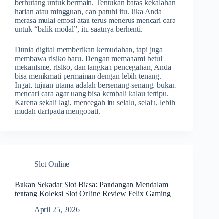
berhutang untuk bermain. Tentukan batas kekalahan
harian atau mingguan, dan patuhi itu. Jika Anda
merasa mulai emosi atau terus menerus mencari cara
untuk “balik modal”, itu saatnya berhenti.
Dunia digital memberikan kemudahan, tapi juga
membawa risiko baru. Dengan memahami betul
mekanisme, risiko, dan langkah pencegahan, Anda
bisa menikmati permainan dengan lebih tenang.
Ingat, tujuan utama adalah bersenang-senang, bukan
mencari cara agar uang bisa kembali kalau tertipu.
Karena sekali lagi, mencegah itu selalu, selalu, lebih
mudah daripada mengobati.
Slot Online
Bukan Sekadar Slot Biasa: Pandangan Mendalam
tentang Koleksi Slot Online Review Felix Gaming
April 25, 2026