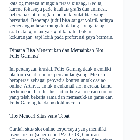
katalog mereka mungkin terasa kurang. Kedua,
karena fokusnya pada kualitas grafis dan animasi,
beberapa slot mungkin memiliki volatilitas yang
bervariasi. Beberapa judul bisa sangat volatil, artinya
kemenangan besar mungkin datang jarang, tetapi
saat datang, nilainya signifikan. Ini bukan
kekurangan, tapi lebih pada preferensi gaya bermain.
Dimana Bisa Menemukan dan Memainkan Slot
Felix Gaming?
Ini pertanyaan krusial. Felix Gaming tidak memiliki
platform sendiri untuk pemain langsung. Mereka
beroperasi sebagai penyedia konten untuk casino
online. Artinya, untuk menikmati slot mereka, kamu
perlu mendaftar di situs slot online atau casino online
yang telah bekerja sama dan memasukkan game dari
Felix Gaming ke dalam lobi mereka.
Tips Mencari Situs yang Tepat
Carilah situs slot online terpercaya yang memiliki
lisensi resmi (seperti dari PAGCOR, Curacao