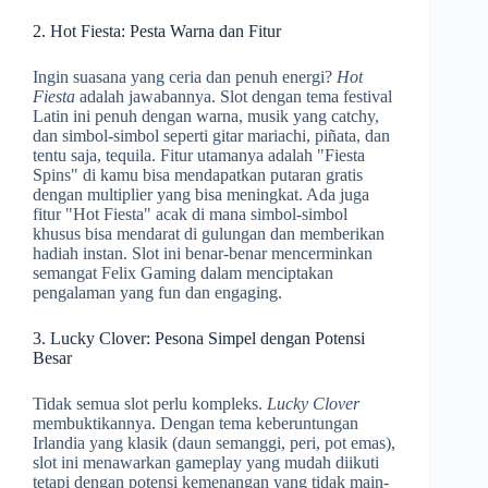
2. Hot Fiesta: Pesta Warna dan Fitur
Ingin suasana yang ceria dan penuh energi?
Hot
Fiesta
adalah jawabannya. Slot dengan tema festival
Latin ini penuh dengan warna, musik yang catchy,
dan simbol-simbol seperti gitar mariachi, piñata, dan
tentu saja, tequila. Fitur utamanya adalah "Fiesta
Spins" di kamu bisa mendapatkan putaran gratis
dengan multiplier yang bisa meningkat. Ada juga
fitur "Hot Fiesta" acak di mana simbol-simbol
khusus bisa mendarat di gulungan dan memberikan
hadiah instan. Slot ini benar-benar mencerminkan
semangat Felix Gaming dalam menciptakan
pengalaman yang fun dan engaging.
3. Lucky Clover: Pesona Simpel dengan Potensi
Besar
Tidak semua slot perlu kompleks.
Lucky Clover
membuktikannya. Dengan tema keberuntungan
Irlandia yang klasik (daun semanggi, peri, pot emas),
slot ini menawarkan gameplay yang mudah diikuti
tetapi dengan potensi kemenangan yang tidak main-