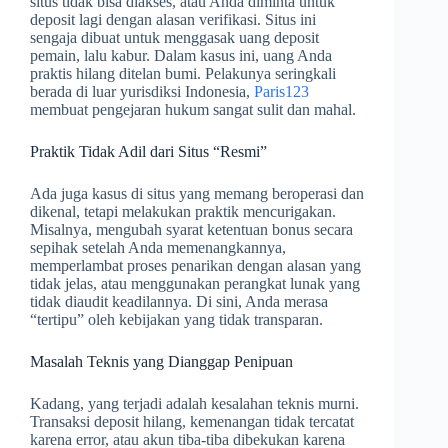
situs tidak bisa diakses, atau Anda diminta untuk
deposit lagi dengan alasan verifikasi. Situs ini
sengaja dibuat untuk menggasak uang deposit
pemain, lalu kabur. Dalam kasus ini, uang Anda
praktis hilang ditelan bumi. Pelakunya seringkali
berada di luar yurisdiksi Indonesia,
Paris123
membuat pengejaran hukum sangat sulit dan mahal.
Praktik Tidak Adil dari Situs “Resmi”
Ada juga kasus di situs yang memang beroperasi dan
dikenal, tetapi melakukan praktik mencurigakan.
Misalnya, mengubah syarat ketentuan bonus secara
sepihak setelah Anda memenangkannya,
memperlambat proses penarikan dengan alasan yang
tidak jelas, atau menggunakan perangkat lunak yang
tidak diaudit keadilannya. Di sini, Anda merasa
“tertipu” oleh kebijakan yang tidak transparan.
Masalah Teknis yang Dianggap Penipuan
Kadang, yang terjadi adalah kesalahan teknis murni.
Transaksi deposit hilang, kemenangan tidak tercatat
karena error, atau akun tiba-tiba dibekukan karena