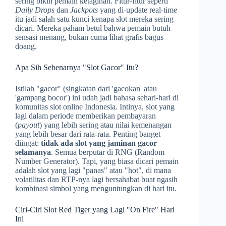
sering bikin pemain ketagihan. Fitur-fitur seperti
Daily Drops
dan
Jackpots
yang di-update real-time
itu jadi salah satu kunci kenapa slot mereka sering
dicari. Mereka paham betul bahwa pemain butuh
sensasi menang, bukan cuma lihat grafis bagus
doang.
Apa Sih Sebenarnya "Slot Gacor" Itu?
Istilah "gacor" (singkatan dari 'gacokan' atau
'gampang bocor') ini udah jadi bahasa sehari-hari di
komunitas slot online Indonesia. Intinya, slot yang
lagi dalam periode memberikan pembayaran
(
payout
) yang lebih sering atau nilai kemenangan
yang lebih besar dari rata-rata. Penting banget
diingat:
tidak ada slot yang jaminan gacor
selamanya
. Semua berputar di RNG (Random
Number Generator). Tapi, yang biasa dicari pemain
adalah slot yang lagi "panas" atau "hot", di mana
volatilitas dan RTP-nya lagi bersahabat buat ngasih
kombinasi simbol yang menguntungkan di hari itu.
Ciri-Ciri Slot Red Tiger yang Lagi "On Fire" Hari
Ini