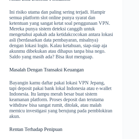
Ini risiko utama dan paling sering terjadi. Hampir
semua platform slot online punya syarat dan
ketentuan yang sangat ketat soal penggunaan VPN.
Mereka punya sistem deteksi canggih untuk
mengetahui apakah ada ketidakcocokan antara lokasi
asli (berdasarkan data pembayaran, misalnya)
dengan lokasi login. Kalau ketahuan, siap-siap aja
akunmu dibekukan atau dihapus tanpa bisa nego.
Saldo yang masih ada? Bisa ikut menguap.
Masalah Dengan Transaksi Keuangan
Bayangin kamu daftar pakai lokasi VPN Jepang,
tapi deposit pakai bank lokal Indonesia atau e-wallet
Indonesia. Itu lampu merah besar buat sistem
keamanan platform. Proses deposit dan terutama
withdraw bisa sangat rumit, ditolak, atau malah
memicu investigasi yang berujung pada pemblokiran
akun.
Rentan Terhadap Penipuan