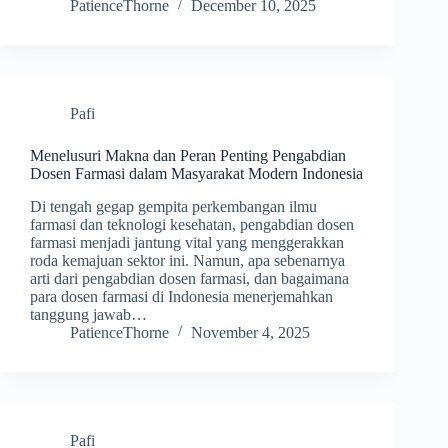
PatienceThorne
December 10, 2025
Pafi
Menelusuri Makna dan Peran Penting Pengabdian
Dosen Farmasi dalam Masyarakat Modern Indonesia
Di tengah gegap gempita perkembangan ilmu
farmasi dan teknologi kesehatan, pengabdian dosen
farmasi menjadi jantung vital yang menggerakkan
roda kemajuan sektor ini. Namun, apa sebenarnya
arti dari pengabdian dosen farmasi, dan bagaimana
para dosen farmasi di Indonesia menerjemahkan
tanggung jawab…
PatienceThorne
November 4, 2025
Pafi