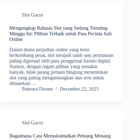
Slot Gacor
Mengungkap Rahasia Slot yang Sedang Trending
Minggu Ini: Pilihan Terbaik untuk Para Pecinta Judi
Online
Dalam dunia perjudian online yang terus
berkembang pesat, slot menjadi salah satu permainan
paling digemari oleh para penggemar kasino digital.
Namun, dengan ragam pilihan yang semakin
banyak, tidak jarang pemain bingung menentukan
slot yang paling menguntungkan dan seru untuk
dimainkan.…
PatienceThorne
December 22, 2025
Slot Gacor
Bagaimana Cara Memaksimalkan Peluang Menang