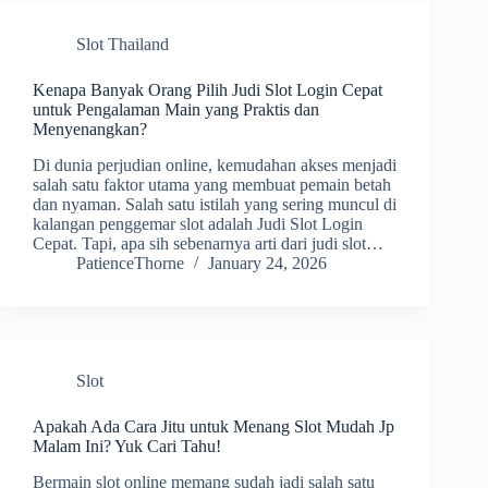
Slot Thailand
Kenapa Banyak Orang Pilih Judi Slot Login Cepat
untuk Pengalaman Main yang Praktis dan
Menyenangkan?
Di dunia perjudian online, kemudahan akses menjadi
salah satu faktor utama yang membuat pemain betah
dan nyaman. Salah satu istilah yang sering muncul di
kalangan penggemar slot adalah Judi Slot Login
Cepat. Tapi, apa sih sebenarnya arti dari judi slot…
PatienceThorne
January 24, 2026
Slot
Apakah Ada Cara Jitu untuk Menang Slot Mudah Jp
Malam Ini? Yuk Cari Tahu!
Bermain slot online memang sudah jadi salah satu