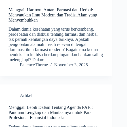
Menggali Harmoni Antara Farmasi dan Herbal:
Menyatukan Ilmu Modern dan Tradisi Alam yang
Menyembuhkan
Dalam dunia kesehatan yang terus berkembang,
perdebatan dan diskusi tentang farmasi dan herbal
tak pernah kehilangan daya tariknya. Apakah
pengobatan alamiah masih relevan di tengah
dominasi ilmu farmasi modern? Bagaimana kedua
pendekatan ini bisa berdampingan dan bahkan saling
melengkapi? Dalam…
PatienceThorne
November 3, 2025
Artikel
Menggali Lebih Dalam Tentang Agenda PAFI:
Panduan Lengkap dan Manfaatnya untuk Para
Profesional Finansial Indonesia
Dalam dunia keuangan yang terus bergerak cepat