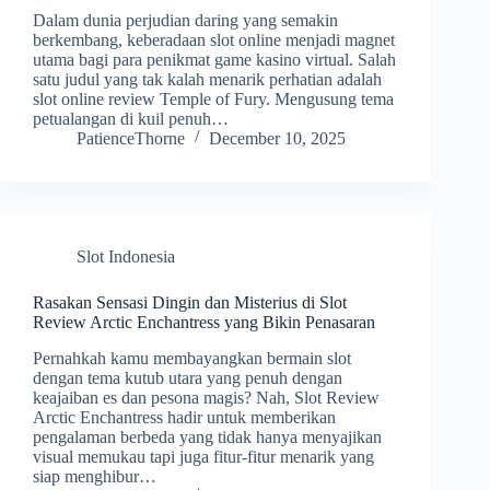
Dalam dunia perjudian daring yang semakin
berkembang, keberadaan slot online menjadi magnet
utama bagi para penikmat game kasino virtual. Salah
satu judul yang tak kalah menarik perhatian adalah
slot online review Temple of Fury. Mengusung tema
petualangan di kuil penuh…
PatienceThorne
December 10, 2025
Slot Indonesia
Rasakan Sensasi Dingin dan Misterius di Slot
Review Arctic Enchantress yang Bikin Penasaran
Pernahkah kamu membayangkan bermain slot
dengan tema kutub utara yang penuh dengan
keajaiban es dan pesona magis? Nah, Slot Review
Arctic Enchantress hadir untuk memberikan
pengalaman berbeda yang tidak hanya menyajikan
visual memukau tapi juga fitur-fitur menarik yang
siap menghibur…