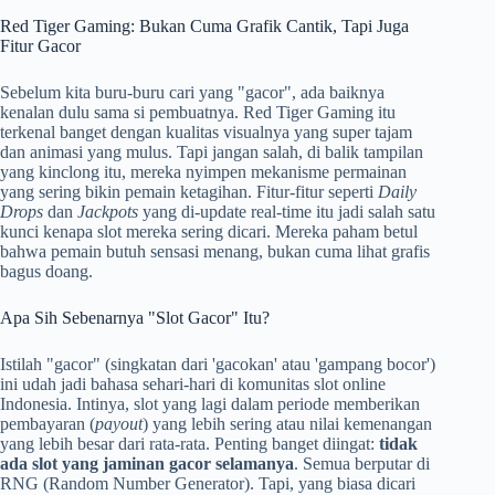
Red Tiger Gaming: Bukan Cuma Grafik Cantik, Tapi Juga
Fitur Gacor
Sebelum kita buru-buru cari yang "gacor", ada baiknya
kenalan dulu sama si pembuatnya. Red Tiger Gaming itu
terkenal banget dengan kualitas visualnya yang super tajam
dan animasi yang mulus. Tapi jangan salah, di balik tampilan
yang kinclong itu, mereka nyimpen mekanisme permainan
yang sering bikin pemain ketagihan. Fitur-fitur seperti
Daily
Drops
dan
Jackpots
yang di-update real-time itu jadi salah satu
kunci kenapa slot mereka sering dicari. Mereka paham betul
bahwa pemain butuh sensasi menang, bukan cuma lihat grafis
bagus doang.
Apa Sih Sebenarnya "Slot Gacor" Itu?
Istilah "gacor" (singkatan dari 'gacokan' atau 'gampang bocor')
ini udah jadi bahasa sehari-hari di komunitas slot online
Indonesia. Intinya, slot yang lagi dalam periode memberikan
pembayaran (
payout
) yang lebih sering atau nilai kemenangan
yang lebih besar dari rata-rata. Penting banget diingat:
tidak
ada slot yang jaminan gacor selamanya
. Semua berputar di
RNG (Random Number Generator). Tapi, yang biasa dicari