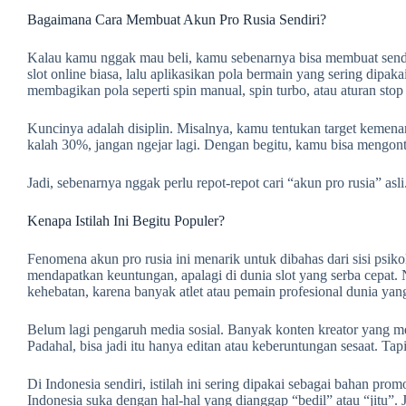
Bagaimana Cara Membuat Akun Pro Rusia Sendiri?
Kalau kamu nggak mau beli, kamu sebenarnya bisa membuat sendir
slot online biasa, lalu aplikasikan pola bermain yang sering dipa
membagikan pola seperti spin manual, spin turbo, atau aturan stop 
Kuncinya adalah disiplin. Misalnya, kamu tentukan target kemena
kalah 30%, jangan ngejar lagi. Dengan begitu, kamu bisa mengon
Jadi, sebenarnya nggak perlu repot-repot cari “akun pro rusia” a
Kenapa Istilah Ini Begitu Populer?
Fenomena akun pro rusia ini menarik untuk dibahas dari sisi psik
mendapatkan keuntungan, apalagi di dunia slot yang serba cepat
kehebatan, karena banyak atlet atau pemain profesional dunia yang
Belum lagi pengaruh media sosial. Banyak konten kreator yang mem
Padahal, bisa jadi itu hanya editan atau keberuntungan sesaat. Tapi
Di Indonesia sendiri, istilah ini sering dipakai sebagai bahan pr
Indonesia suka dengan hal-hal yang dianggap “bedil” atau “jitu”.