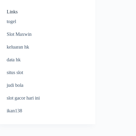
Links
togel
Slot Maxwin
keluaran hk
data hk
situs slot
judi bola
slot gacor hari ini
ikan138