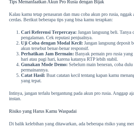
Tips Memanfaatkan Akun Pro Rusia dengan Bijak
Kalau kamu tetap penasaran dan mau coba akun pro rusia, nggak 
cerdas. Berikut beberapa tips yang bisa kamu terapkan:
Cari Referensi Terpercaya:
Jangan langsung beli. Tanya 
pengalaman. Cek reputasi penjualnya.
Uji Coba dengan Modal Kecil:
Jangan langsung deposit be
akun tersebut benar-benar responsif.
Perhatikan Jam Bermain:
Banyak pemain pro rusia yang m
hari atau pagi hari, karena katanya RTP lebih stabil.
Gunakan Mode Demo:
Sebelum main beneran, coba dulu 
permainannya.
Catat Hasil:
Buat catatan kecil tentang kapan kamu menan
yang tepat.
Intinya, jangan terlalu bergantung pada akun pro rusia. Anggap aja
instan.
Risiko yang Harus Kamu Waspadai
Di balik kelebihan yang ditawarkan, ada beberapa risiko yang me