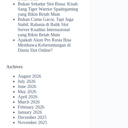
Bukan Sekadar Slot Biasa: Kisah
Sang Tiger Warrior Spadegaming
yang Bikin Betah Main
Bukan Cuma Gacor, Tapi Juga
Stabil: Rahasia di Balik Slot
Server Kualitas Internasional
yang Bikin Betah Main
Apakah Akun Pro Rusia Bisa
Membawa Keberuntungan di
Dunia Slot Online?
Archives
August 2026
July 2026
June 2026
May 2026
April 2026
March 2026
February 2026
January 2026
December 2025
November 2025