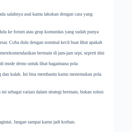
ada salahnya asal kamu lakukan dengan cara yang
dulu ke forum atau grup komunitas yang sudah punya
sar. Coba dulu dengan nominal kecil buat lihat apakah
erekomendasikan bermain di jam-jam sepi, seperti dini
di mode demo untuk lihat bagaimana pola
g dan kalah. Ini bisa membantu kamu menemukan pola
 ini sebagai variasi dalam strategi bermain, bukan solusi
ngintai. Jangan sampai kamu jadi korban.