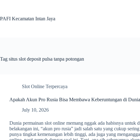
Skip
to
content
PAFI Kecamatan Intan Jaya
Tag
situs slot deposit pulsa tanpa potongan
Slot Online Terpercaya
Apakah Akun Pro Rusia Bisa Membawa Keberuntungan di Dunia 
July 10, 2026
Dunia permainan slot online memang nggak ada habisnya untuk di
belakangan ini, “akun pro rusia” jadi salah satu yang cukup sering
punya tingkat kemenangan lebih tinggi, ada juga yang mengangga
online, pasti pernah dengar soal ini. Tapi, apa sih sebenarnya ak