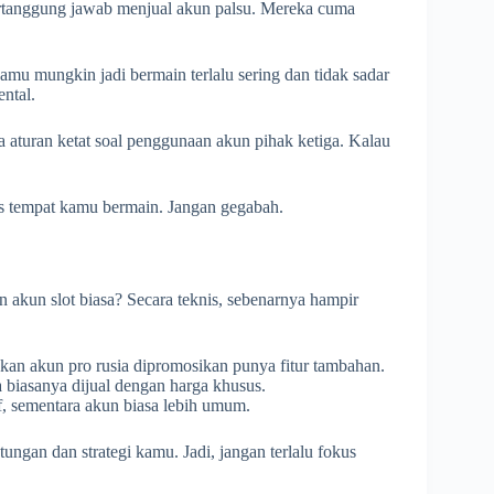
ertanggung jawab menjual akun palsu. Mereka cuma
mu mungkin jadi bermain terlalu sering dan tidak sadar
ntal.
a aturan ketat soal penggunaan akun pihak ketiga. Kalau
us tempat kamu bermain. Jangan gegabah.
akun slot biasa? Secara teknis, sebenarnya hampir
kan akun pro rusia dipromosikan punya fitur tambahan.
a biasanya dijual dengan harga khusus.
f, sementara akun biasa lebih umum.
ungan dan strategi kamu. Jadi, jangan terlalu fokus