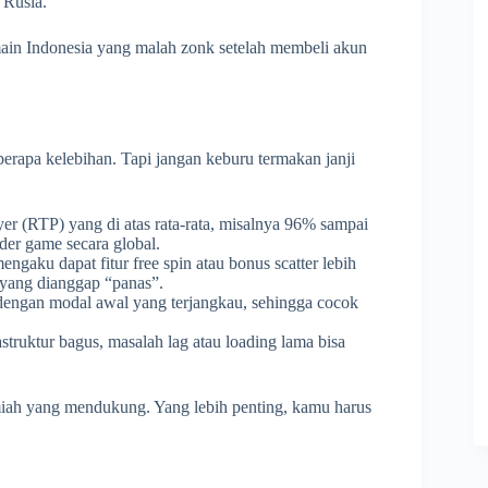
 Rusia.
ain Indonesia yang malah zonk setelah membeli akun
rapa kelebihan. Tapi jangan keburu termakan janji
er (RTP) yang di atas rata-rata, misalnya 96% sampai
der game secara global.
aku dapat fitur free spin atau bonus scatter lebih
 yang dianggap “panas”.
dengan modal awal yang terjangkau, sehingga cocok
struktur bagus, masalah lag atau loading lama bisa
ilmiah yang mendukung. Yang lebih penting, kamu harus