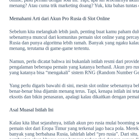
menang? Atau cuma trik marketing doang? Yuk, kita bahas tuntas di 
Memahami Arti dari Akun Pro Rusia di Slot Online
Sebelum kita melangkah lebih jauh, penting buat kamu paham dulu 
sebenarnya muncul dari komunitas pemain slot online yang percay
Rusia dan punya algoritma lebih ramah. Banyak yang ngaku kalau 
menang, terutama di game-game tertentu.
Namun, perlu dicatat bahwa ini bukanlah istilah resmi dari provid
pengalaman beberapa pemain yang katanya berhasil. Akun pro rusia
yang katanya bisa “mengakali” sistem RNG (Random Number Gene
Yang perlu digaris bawahi di sini, mesin slot online sebenarnya b
benar-benar bisa dijamin menang terus. Tapi, kenapa istilah ini t
eksotis dan bikin penasaran, apalagi kalau dikaitkan dengan pemai
Asal Muasal Istilah Ini
Kalau kita lihat sejarahnya, istilah akun pro rusia mulai booming 
pemain slot dari Eropa Timur yang terkenal jago baca pola. Mere
banyak yang berbahasa Rusia, lahirlah label “pro rusia”. Dari sit