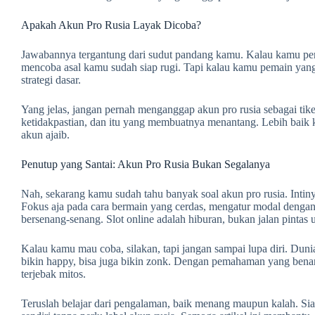
Apakah Akun Pro Rusia Layak Dicoba?
Jawabannya tergantung dari sudut pandang kamu. Kalau kamu pen
mencoba asal kamu sudah siap rugi. Tapi kalau kamu pemain yang
strategi dasar.
Yang jelas, jangan pernah menganggap akun pro rusia sebagai ti
ketidakpastian, dan itu yang membuatnya menantang. Lebih baik k
akun ajaib.
Penutup yang Santai: Akun Pro Rusia Bukan Segalanya
Nah, sekarang kamu sudah tahu banyak soal akun pro rusia. Intin
Fokus aja pada cara bermain yang cerdas, mengatur modal dengan 
bersenang-senang. Slot online adalah hiburan, bukan jalan pintas 
Kalau kamu mau coba, silakan, tapi jangan sampai lupa diri. Duni
bikin happy, bisa juga bikin zonk. Dengan pemahaman yang benar,
terjebak mitos.
Teruslah belajar dari pengalaman, baik menang maupun kalah. Siap